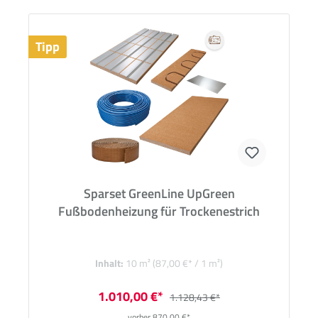
Tipp
Sparset GreenLine UpGreen
Fußbodenheizung für Trockenestrich
Inhalt:
10 m²
(87,00 €* / 1 m²)
1.010,00 €*
1.128,43 €*
vorher 870,00 €*