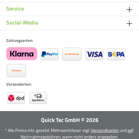
Service
Social-Media
Zahlungsarten:
Versandarten:
Quick Tec GmbH
©
2026
* Alle Preise inkl. gesetzl. Mehrwertsteuer zzgl.
Versandkosten
und ggf.
Nachnahmegebühren, wenn nicht anders angegeben.