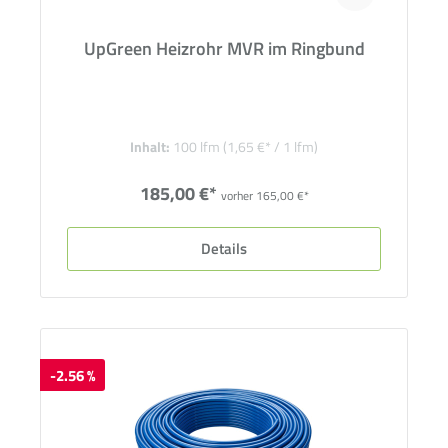
UpGreen Heizrohr MVR im Ringbund
Inhalt:
100 lfm
(1,65 €* / 1 lfm)
185,00 €*
vorher 165,00 €*
Details
-2.56 %