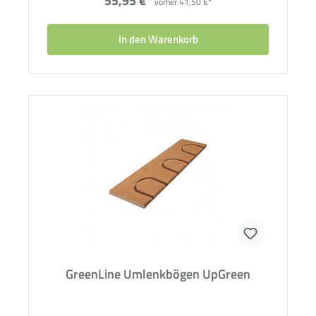
55,95 €*
vorher 41,50 €*
In den Warenkorb
GreenLine Umlenkbögen UpGreen