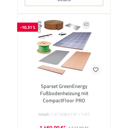
-10.31 %
Sparset GreenEnergy
Fußbodenheizung mit
CompactFloor PRO
Inhalt:
7 m²
(208,57 €* / 1 m²)
1.460,00 €*
1.627,90 €*