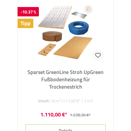
-10.37 %
Tipp
Sparset GreenLine Stroh UpGreen
Fußbodenheizung für
Trockenestrich
Inhalt:
10 m²
(111,00 €* / 1 m²)
1.110,00 €*
1.238,36 €*
Details