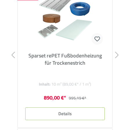
Sparset rePET Fußbodenheizung
für Trockenestrich
Inhalt:
10 m²
(89,00 €* / 1 m²)
890,00 €*
995,19 €*
Details