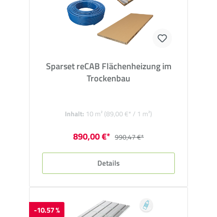
Sparset reCAB Flächenheizung im
Trockenbau
Inhalt:
10 m²
(89,00 €* / 1 m²)
890,00 €*
990,47 €*
Details
-10.57 %