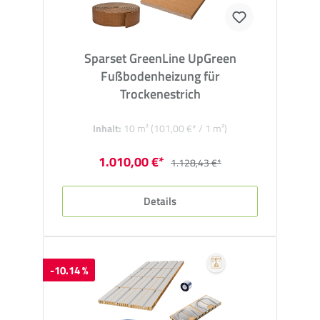
Sparset GreenLine UpGreen
Fußbodenheizung für
Trockenestrich
Inhalt:
10 m²
(101,00 €* / 1 m²)
1.010,00 €*
1.128,43 €*
Details
-10.14 %