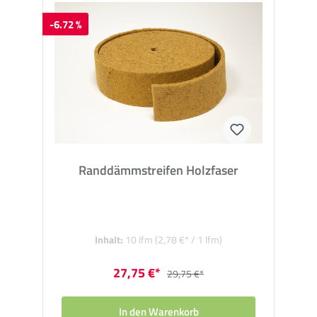
-6.72 %
Randdämmstreifen Holzfaser
Inhalt:
10 lfm
(2,78 €* / 1 lfm)
27,75 €*
29,75 €*
In den Warenkorb