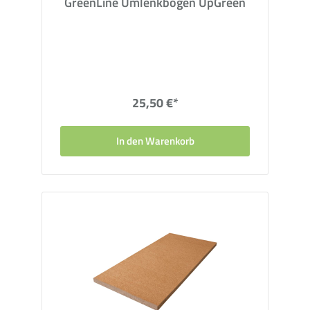
GreenLine Umlenkbögen UpGreen
25,50 €*
In den Warenkorb