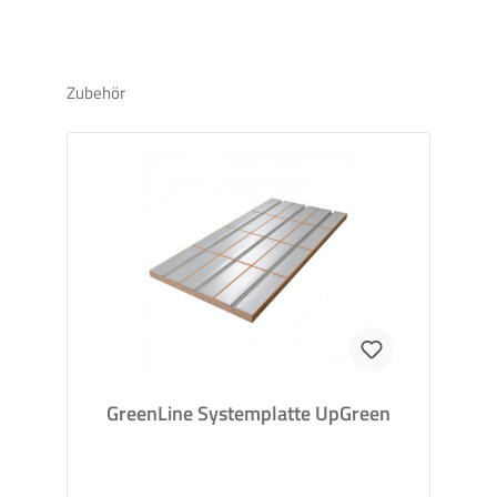
Die Wärmeverteilbleche aus Aluminium werden auf
Umlenkbögen verklebt und sorgen so für eine
gleichmäßige Wärmeabgabe.
Zubehör
UpGreen
Heizrohr MVR
Das Aluminium-Mehrschichtverbundrohr (MVR) mit
einem Durchmesser von 16x2,00 mm vereint die Vorteile
von Aluminium und Kunststoff: Die innere
Aluminiumschicht ermöglicht das Biegen des Heizrohrs,
die innere und äußere Kunststoffschicht schützen den
Aluminiumkern vor äußeren Einflüssen. Material: (PE-
RT/AL/PE-RT)
Randdämmstreifen GreenLine
Der Randdämmstreifen aus doppellagiger Wellpappe ist
ein Recycling-Produkt und besteht zu 70% aus Altpapier. Er
sorgt für eine Schallentkopplung zwischen
GreenLine Systemplatte UpGreen
Lastverteilschicht und anderen Bauteilen (z.B. Wänden)
und kompensiert durch seine Flexibilität thermische
Ausdehnungen.