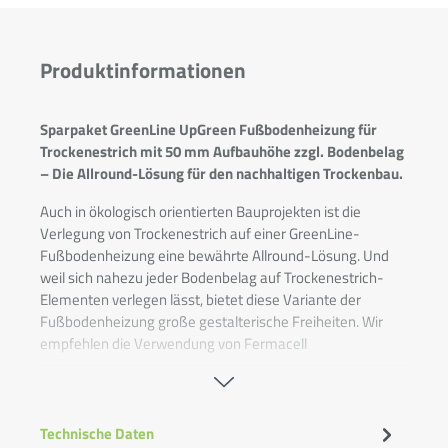
Produktinformationen
Sparpaket GreenLine UpGreen Fußbodenheizung für
Trockenestrich mit 50 mm Aufbauhöhe zzgl. Bodenbelag
– Die Allround-Lösung für den nachhaltigen Trockenbau.
Auch in ökologisch orientierten Bauprojekten ist die
Verlegung von Trockenestrich auf einer GreenLine-
Fußbodenheizung eine bewährte Allround-Lösung. Und
weil sich nahezu jeder Bodenbelag auf Trockenestrich-
Elementen verlegen lässt, bietet diese Variante der
Fußbodenheizung große gestalterische Freiheiten. Wir
empfehlen die Verwendung von Fermacell
Trockenestrich-Elementen mit einer Stärke von 20 mm,
dies ermöglicht eine Aufbauhöhe ab 50 mm inklusive
Trockenestrich.
Dieses Sparpaket eignet sich auch für
den Aufbau mit Holzdielen auf einer Konterlattung.
Technische Daten