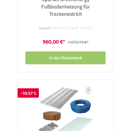
Fußbodenheizung für
Trockenestrich
Inhalt:
7 m²
(137,14 €* / 1 m²)
960,00 €*
1.073,19 €*
In den Warenkorb
-10.57 %