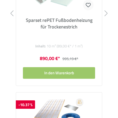
Sparset rePET Fußbodenheizung
für Trockenestrich
Inhalt:
10 m²
(89,00 €* / 1 m²)
890,00 €*
995,19 €*
In den Warenkorb
-10.37 %