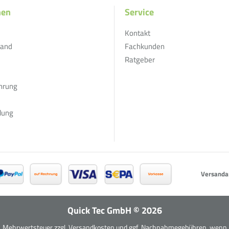
nen
Service
Kontakt
sand
Fachkunden
Ratgeber
hrung
lung
Versanda
Quick Tec GmbH
©
2026
zl. Mehrwertsteuer zzgl.
Versandkosten
und ggf. Nachnahmegebühren, wenn n