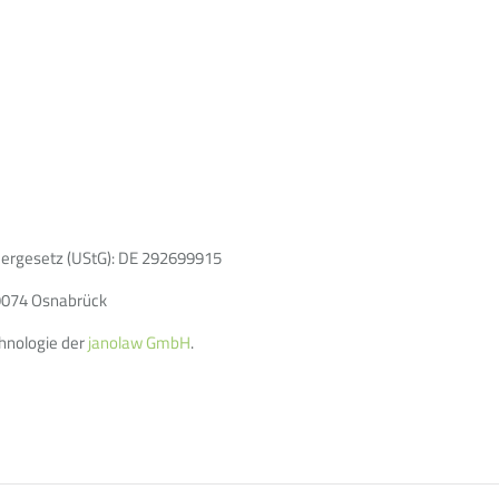
ergesetz (UStG): DE 292699915
49074 Osnabrück
chnologie der
janolaw GmbH
.