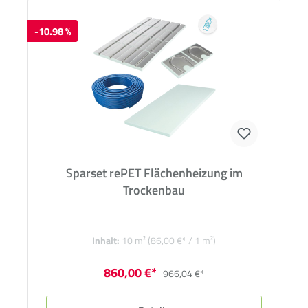
-10.98 %
Sparset rePET Flächenheizung im
Trockenbau
Inhalt:
10 m²
(86,00 €* / 1 m²)
860,00 €*
966,04 €*