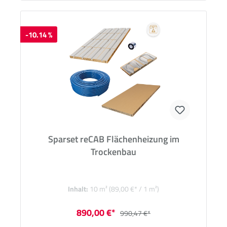
-10.14 %
Sparset reCAB Flächenheizung im
Trockenbau
Inhalt:
10 m²
(89,00 €* / 1 m²)
890,00 €*
990,47 €*