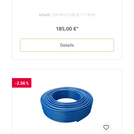
Inhalt:
100 lfm
(1,85 €* / 1 lfm)
185,00 €*
Details
-2.56 %