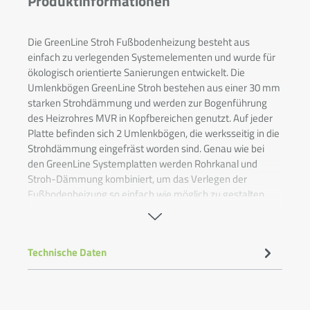
Produktinformationen
Die GreenLine Stroh Fußbodenheizung besteht aus
einfach zu verlegenden Systemelementen und wurde für
ökologisch orientierte Sanierungen entwickelt. Die
Umlenkbögen GreenLine Stroh bestehen aus einer 30 mm
starken Strohdämmung und werden zur Bogenführung
des Heizrohres MVR
in Kopfbereichen genutzt. Auf jeder
Platte befinden sich 2 Umlenkbögen, die werksseitig in die
Strohdämmung eingefräst worden sind. Genau wie bei
den GreenLine Systemplatten werden Rohrkanal und
Stroh-Dämmung kombiniert, um das Verlegen der
Fußbodenheizung so einfach wie möglich zu gestalten.
• Abmessungen Platte (LxBxH): 600 x 200 x 30 mm
• 2 Bögen pro Platte
Technische Daten
• Geeignet für QuickTherm Heizrohr MVR ø 16 mm
• Dämmmaterial: Stroh 150 kPa
• Für Trockenbau und Estrich geeignet