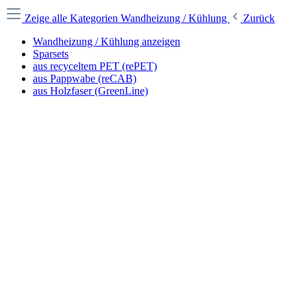
Zeige alle Kategorien
Wandheizung / Kühlung
Zurück
Wandheizung / Kühlung anzeigen
Sparsets
aus recyceltem PET (rePET)
aus Pappwabe (reCAB)
aus Holzfaser (GreenLine)